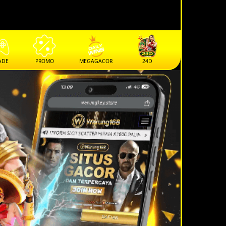
ADE
PROMO
MEGAGACOR
24D