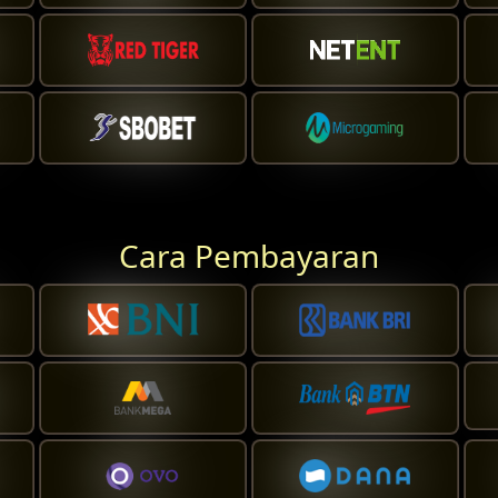
Cara Pembayaran