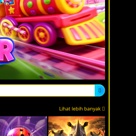
Lihat lebih banyak