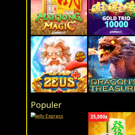
Populer