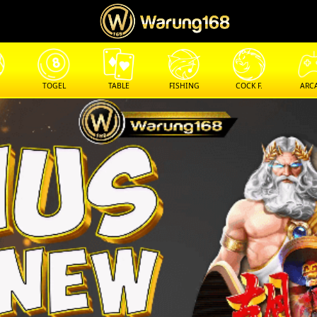
TOGEL
TABLE
FISHING
COCK F.
ARC