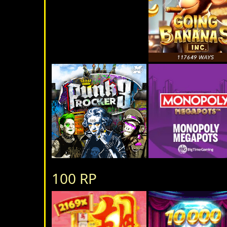
100 RP