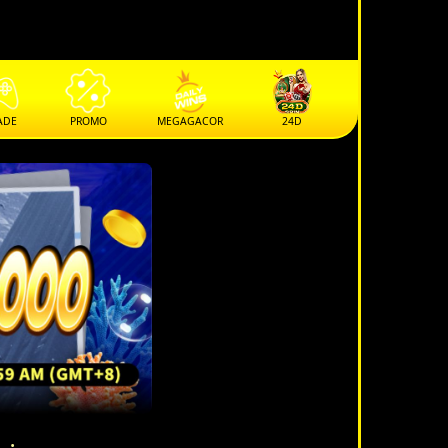
ADE
PROMO
MEGAGACOR
24D