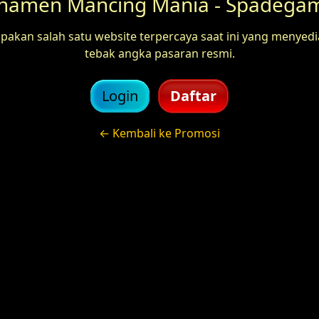
namen Mancing Mania - Spadega
kan salah satu website terpercaya saat ini yang menyedi
tebak angka pasaran resmi.
Login
Daftar
← Kembali ke Promosi