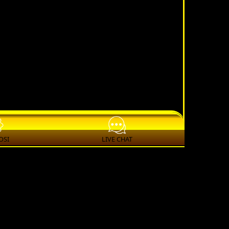
OSI
LIVE CHAT