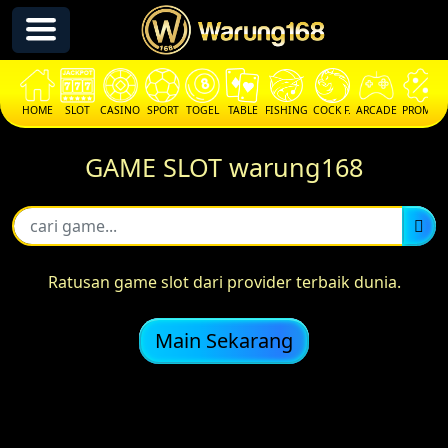
HOME
SLOT
CASINO
SPORT
TOGEL
TABLE
FISHING
COCK F.
ARCADE
PROMO
GAME SLOT warung168
Ratusan game slot dari provider terbaik dunia.
Main Sekarang