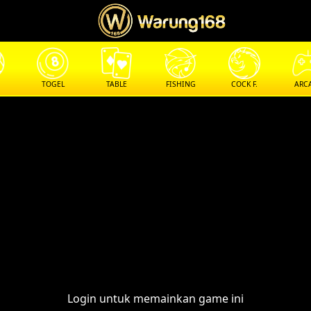
TOGEL
TABLE
FISHING
COCK F.
ARC
Login untuk memainkan game ini