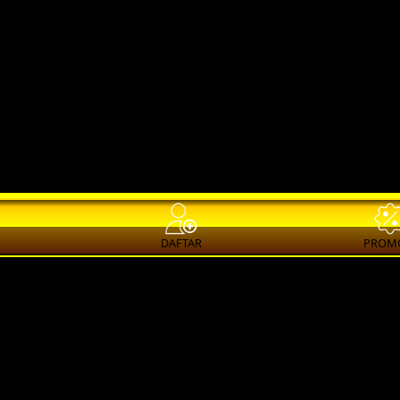
DAFTAR
PROM