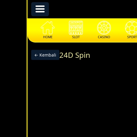
HOME
SLOT
CASINO
SPORT
24D Spin
← Kembali