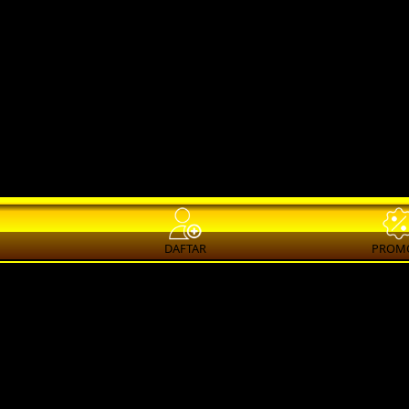
DAFTAR
PROM