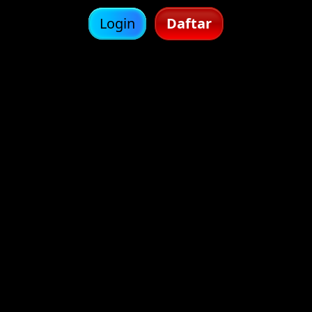
Login
Daftar