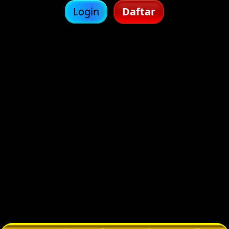
Login
Daftar