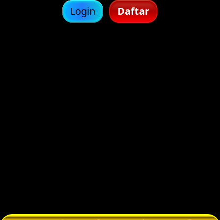
Login
Daftar