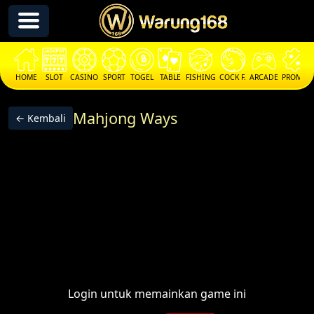
HOME
SLOT
CASINO
SPORT
TOGEL
TABLE
FISHING
COCK F.
ARCADE
PROMO
Mahjong Ways
← Kembali
Login untuk memainkan game ini