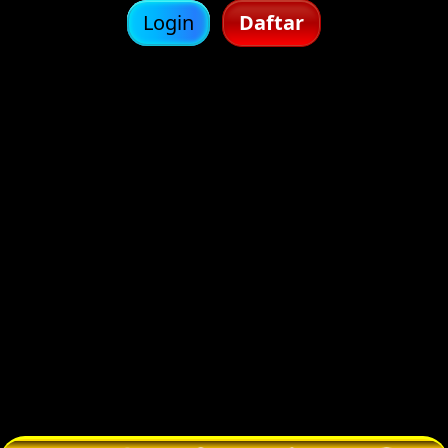
Login
Daftar