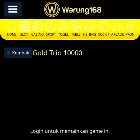
HOME
SLOT
CASINO
SPORT
TOGEL
TABLE
FISHING
COCK F.
ARCADE
PROMO
Gold Trio 10000
← Kembali
Login untuk memainkan game ini