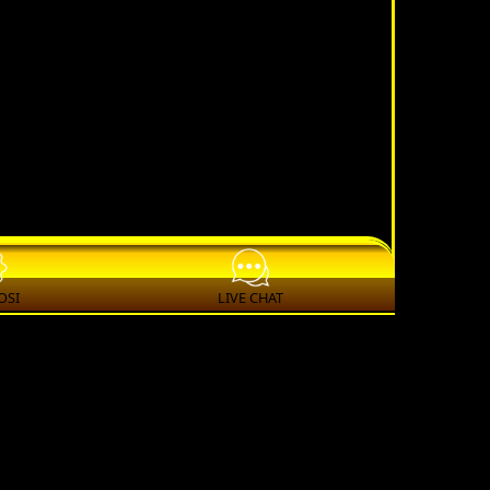
OSI
LIVE CHAT