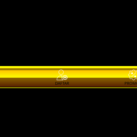
DAFTAR
PROM