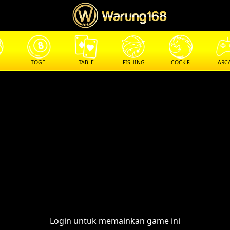
TOGEL
TABLE
FISHING
COCK F.
ARC
Login untuk memainkan game ini