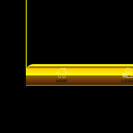
HOME
LOGIN