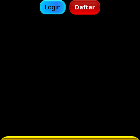
Login
Daftar