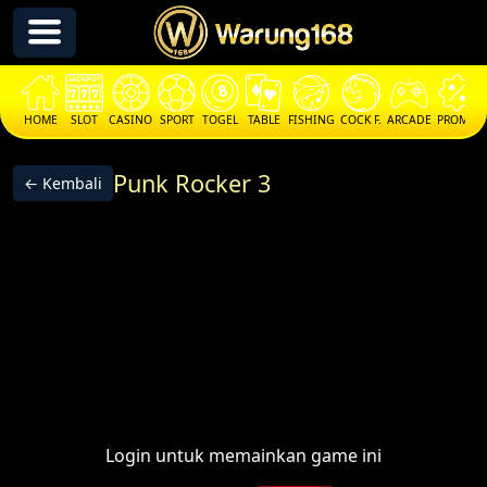
HOME
SLOT
CASINO
SPORT
TOGEL
TABLE
FISHING
COCK F.
ARCADE
PROMO
Punk Rocker 3
← Kembali
Login untuk memainkan game ini