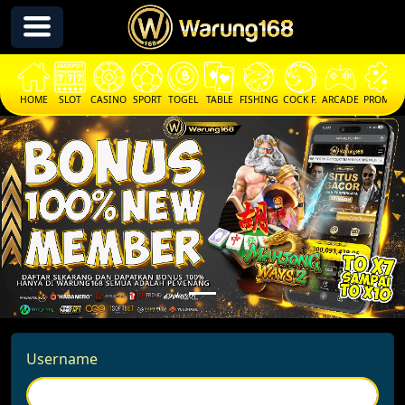
HOME
SLOT
CASINO
SPORT
TOGEL
TABLE
FISHING
COCK F.
ARCADE
PROMO
Username