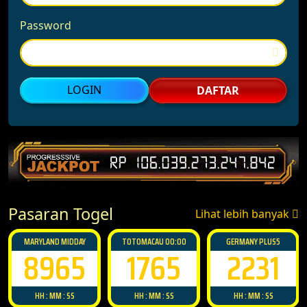
Password
LOGIN
DAFTAR
Pasaran Togel
Lihat lebih banyak
TOTOMACAU 00:00
GERMANY PLUS5
INDIANA MIDDAY
1765
2231
0580
HH : MM : SS
HH : MM : SS
HH : MM : SS