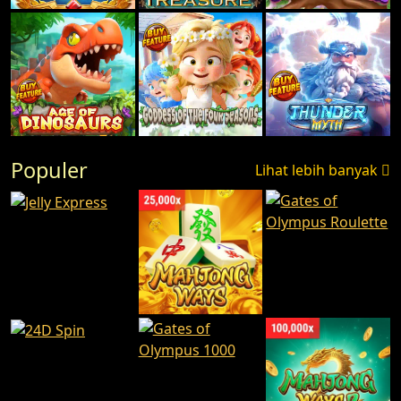
Populer
Lihat lebih banyak