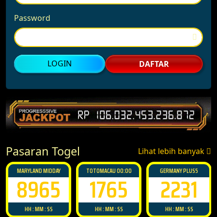
Password
LOGIN
DAFTAR
Pasaran Togel
Lihat lebih banyak
TOTOMACAU 00:00
GERMANY PLUS5
INDIANA MIDDAY
1765
2231
0580
HH : MM : SS
HH : MM : SS
HH : MM : SS