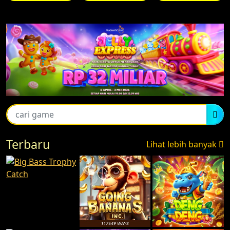
Terbaru
Lihat lebih banyak