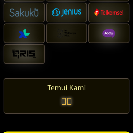
Temui Kami