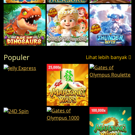
Populer
Lihat lebih banyak