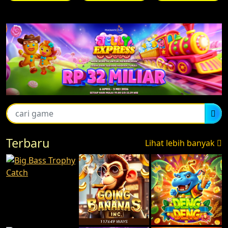
Terbaru
Lihat lebih banyak