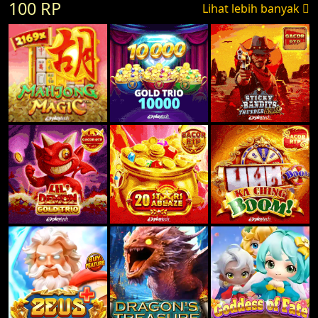
100 RP
Lihat lebih banyak