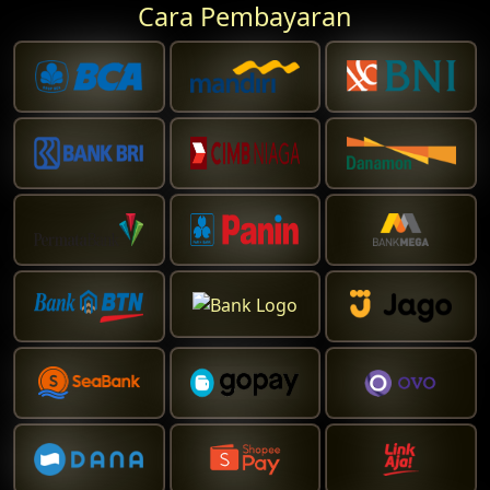
Cara Pembayaran