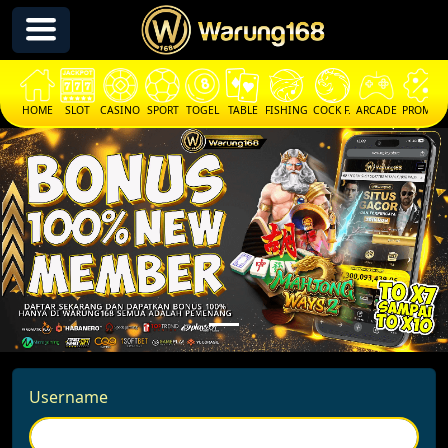
HOME
SLOT
CASINO
SPORT
TOGEL
TABLE
FISHING
COCK F.
ARCADE
PROMO
Username