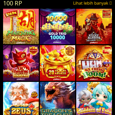
100 RP
Lihat lebih banyak