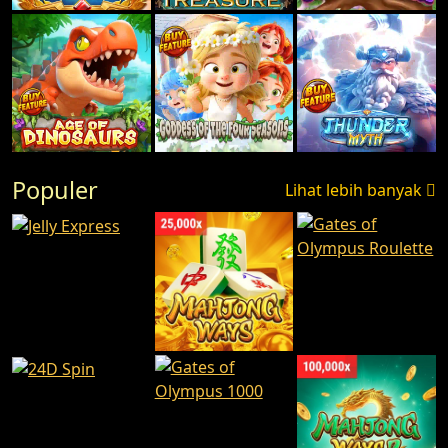
Populer
Lihat lebih banyak