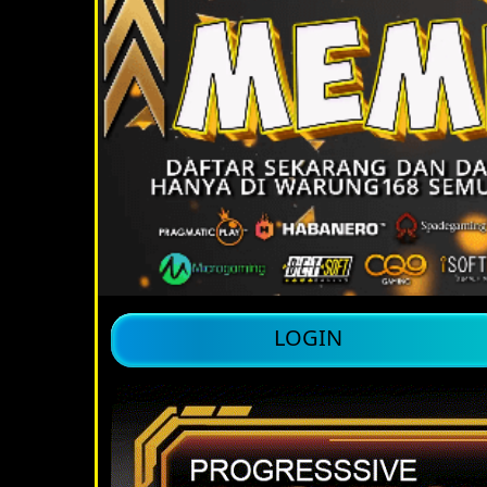
LOGIN