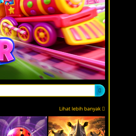
Lihat lebih banyak