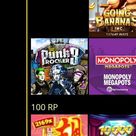
100 RP