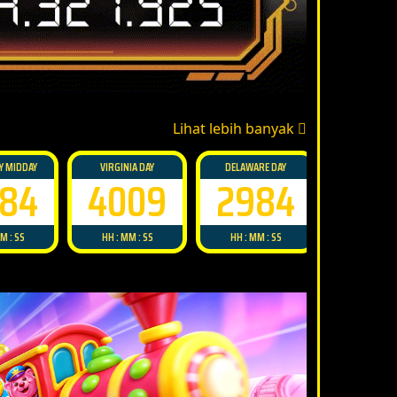
Lihat lebih banyak
IA DAY
DELAWARE DAY
WASHINGTON DAY
NEW YORK M
09
2984
8097
10
M : SS
HH : MM : SS
HH : MM : SS
HH : MM :