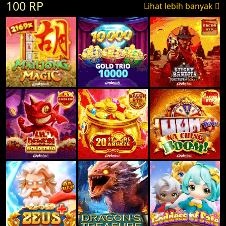
100 RP
Lihat lebih banyak