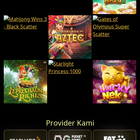
Provider Kami