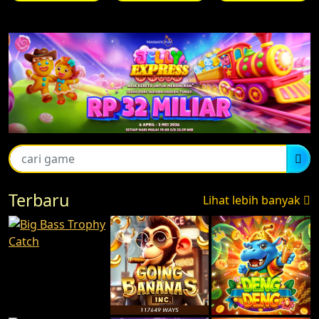
Terbaru
Lihat lebih banyak