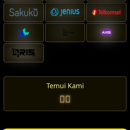
Temui Kami