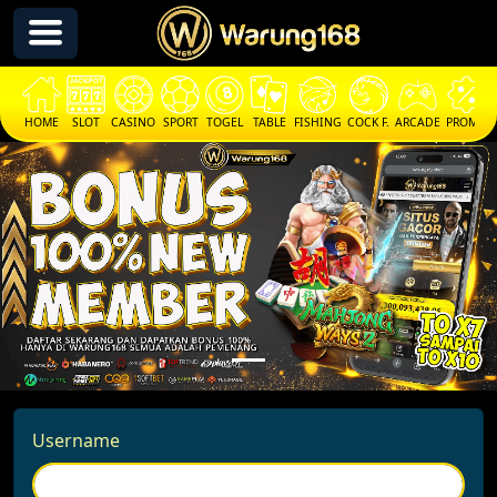
HOME
SLOT
CASINO
SPORT
TOGEL
TABLE
FISHING
COCK F.
ARCADE
PROMO
Username