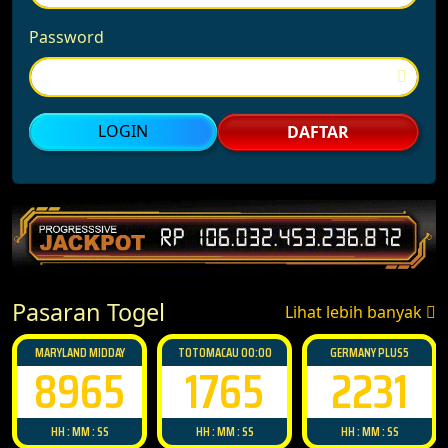
Password
LOGIN
DAFTAR
Pasaran Togel
Lihat lebih banyak
TOTOMACAU 00:00
GERMANY PLUS5
INDIANA MIDDAY
1765
2231
0580
HH : MM : SS
HH : MM : SS
HH : MM : SS