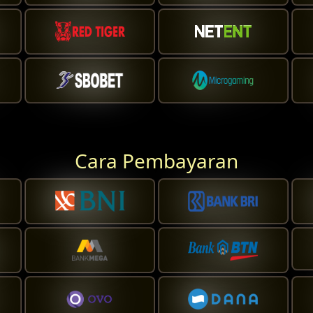
Cara Pembayaran