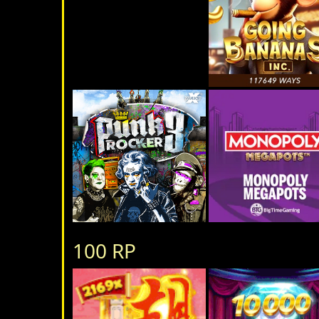
100 RP