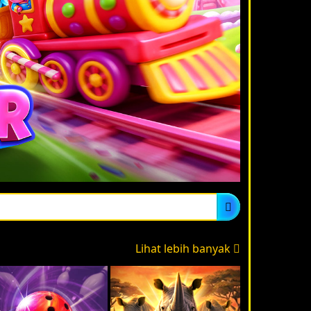
Lihat lebih banyak