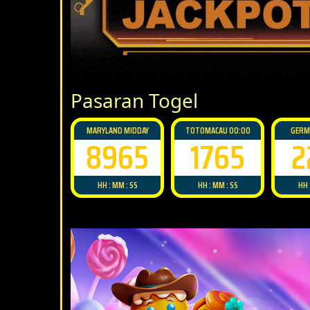
Pasaran Togel
YLAND MIDDAY
TOTOMACAU 00:00
GERMANY PLUS5
INDI
8965
1765
2231
0
HH : MM : SS
HH : MM : SS
HH : MM : SS
HH 