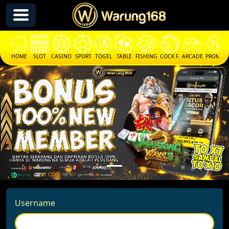
HOME
SLOT
CASINO
SPORT
TOGEL
TABLE
FISHING
COCK F.
ARCADE
PROMO
Username