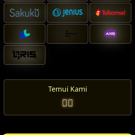
Temui Kami