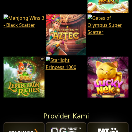
Provider Kami