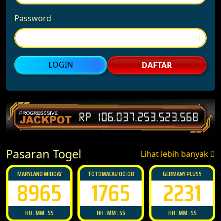
Password
LOGIN
DAFTAR
Pasaran Togel
Lihat lebih banyak
TOTOMACAU 00:00
GERMANY PLUS5
INDIANA MIDDAY
1765
2231
0580
HH : MM : SS
HH : MM : SS
HH : MM : SS