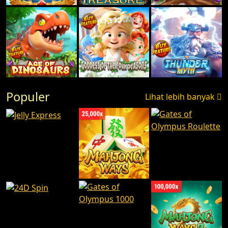
Populer
Lihat lebih banyak