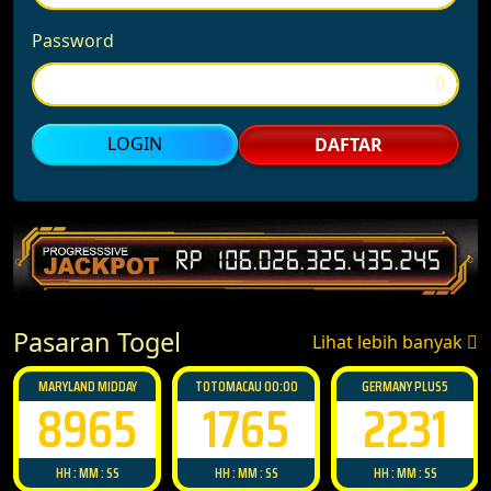
Password
LOGIN
DAFTAR
Pasaran Togel
Lihat lebih banyak
TOTOMACAU 00:00
GERMANY PLUS5
INDIANA MIDDAY
1765
2231
0580
HH : MM : SS
HH : MM : SS
HH : MM : SS