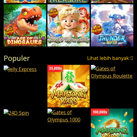
Populer
Lihat lebih banyak