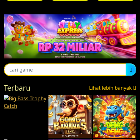
Terbaru
Lihat lebih banyak