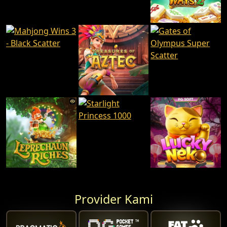
Provider Kami