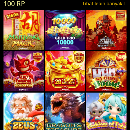
100 RP
Lihat lebih banyak