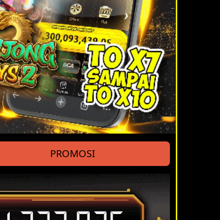
PROMOSI