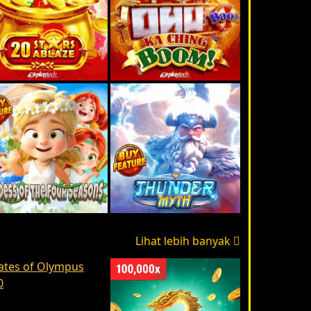
Lihat lebih banyak