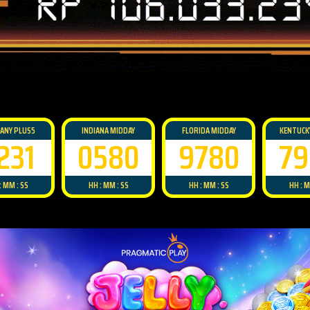
ANA MIDDAY
FLORIDA MIDDAY
KENTUCKY MIDDAY
VIRGIN
580
9780
7984
40
: MM : SS
HH : MM : SS
HH : MM : SS
HH : M