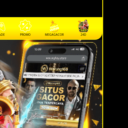
ADE
PROMO
MEGAGACOR
24D