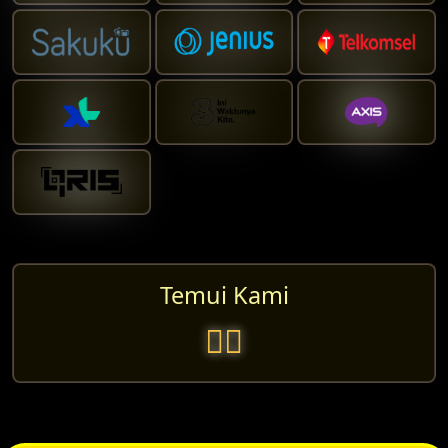
Temui Kami