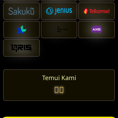
Temui Kami