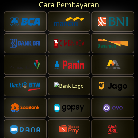
Cara Pembayaran