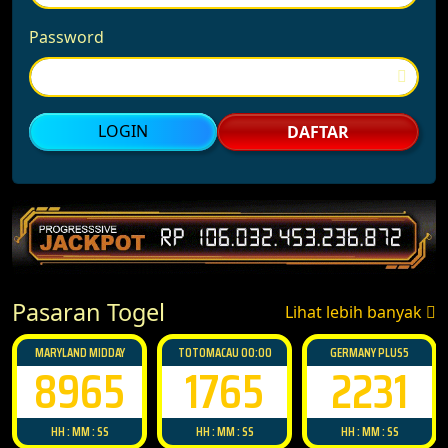
Password
LOGIN
DAFTAR
Pasaran Togel
Lihat lebih banyak
TOTOMACAU 00:00
GERMANY PLUS5
INDIANA MIDDAY
1765
2231
0580
HH : MM : SS
HH : MM : SS
HH : MM : SS