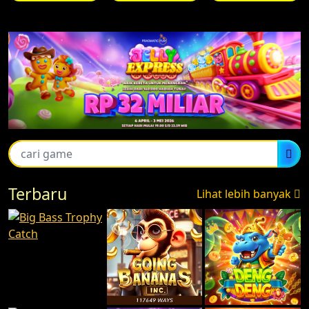
Terbaru
Lihat lebih banyak