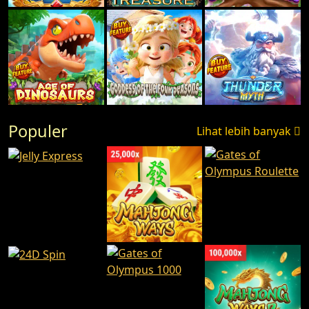
Populer
Lihat lebih banyak