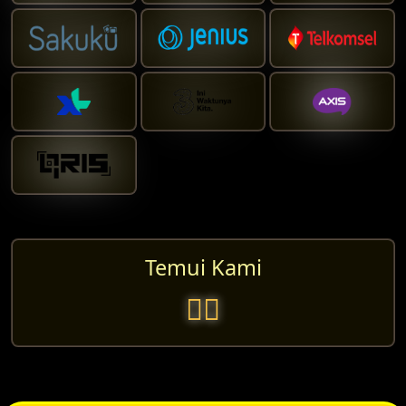
Temui Kami