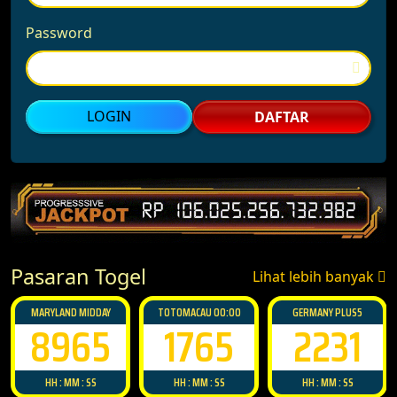
Password
LOGIN
DAFTAR
Pasaran Togel
Lihat lebih banyak
TOTOMACAU 00:00
GERMANY PLUS5
INDIANA MIDDAY
1765
2231
0580
HH : MM : SS
HH : MM : SS
HH : MM : SS