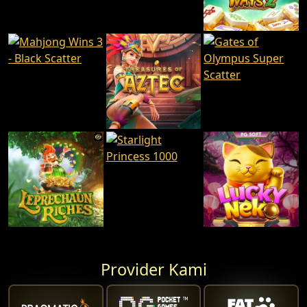
Provider Kami