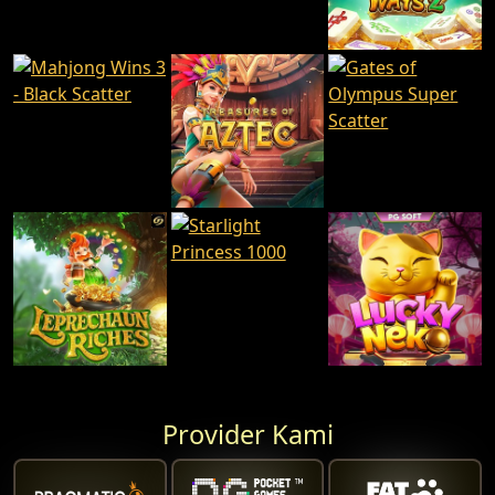
Provider Kami