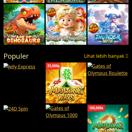
Populer
Lihat lebih banyak