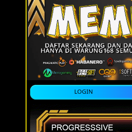
LOGIN