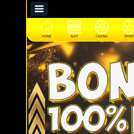
HOME
SLOT
CASINO
SPORT