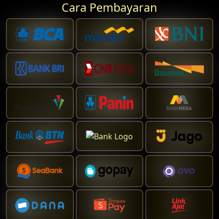
Cara Pembayaran