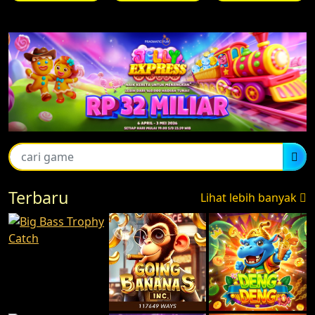
Terbaru
Lihat lebih banyak