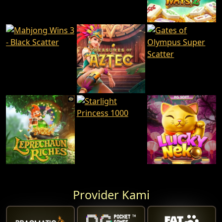
Provider Kami