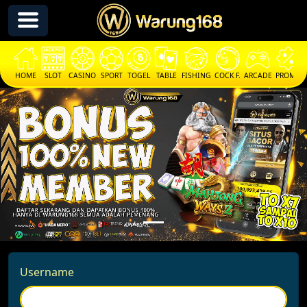
HOME
SLOT
CASINO
SPORT
TOGEL
TABLE
FISHING
COCK F.
ARCADE
PROMO
Username