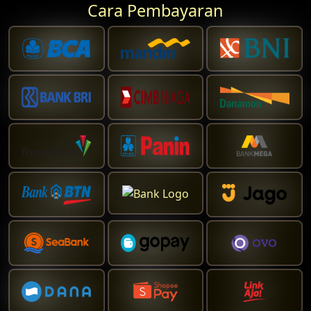
Cara Pembayaran