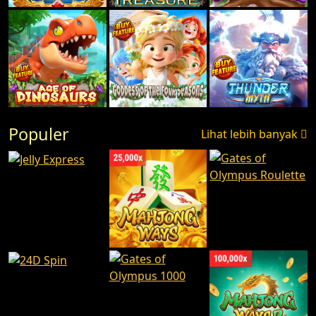
Populer
Lihat lebih banyak