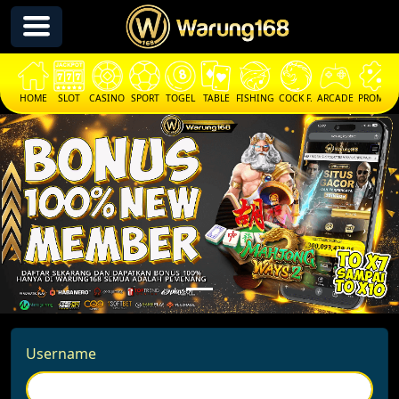
HOME
SLOT
CASINO
SPORT
TOGEL
TABLE
FISHING
COCK F.
ARCADE
PROMO
Username