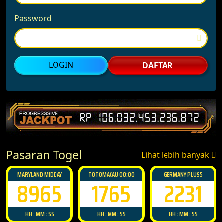
Password
LOGIN
DAFTAR
Pasaran Togel
Lihat lebih banyak
TOTOMACAU 00:00
GERMANY PLUS5
INDIANA MIDDAY
1765
2231
0580
HH : MM : SS
HH : MM : SS
HH : MM : SS