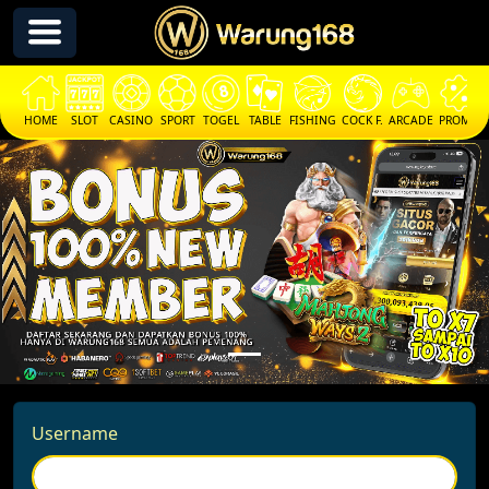
HOME
SLOT
CASINO
SPORT
TOGEL
TABLE
FISHING
COCK F.
ARCADE
PROMO
Username