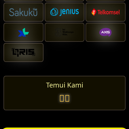
Temui Kami