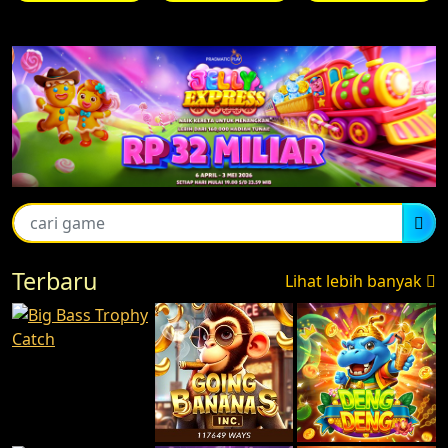
Terbaru
Lihat lebih banyak