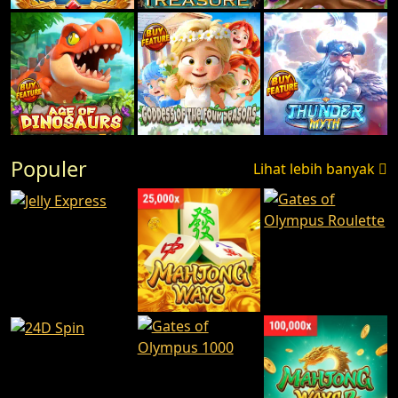
Populer
Lihat lebih banyak