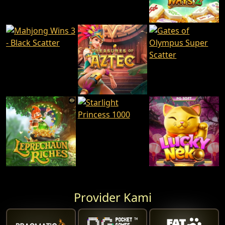
Provider Kami