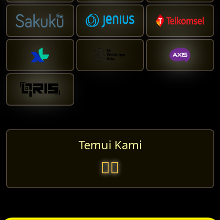
Temui Kami