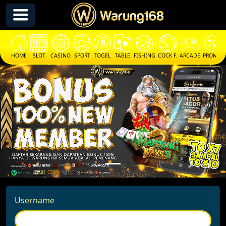
HOME
SLOT
CASINO
SPORT
TOGEL
TABLE
FISHING
COCK F.
ARCADE
PROMO
Username