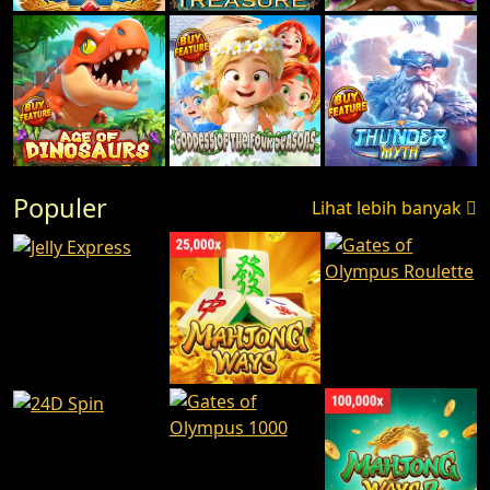
Populer
Lihat lebih banyak