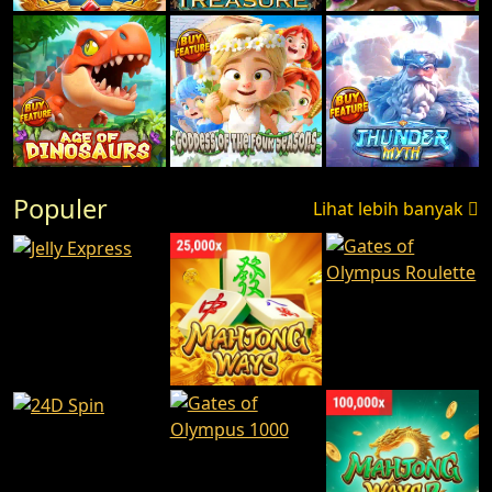
Populer
Lihat lebih banyak