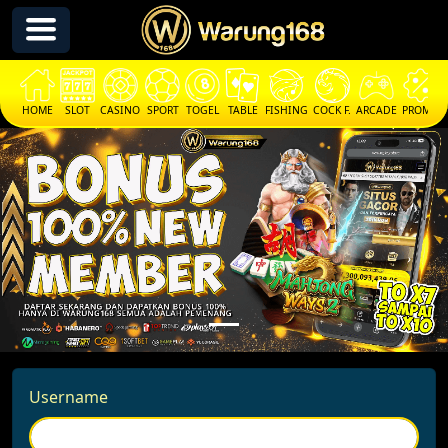
HOME
SLOT
CASINO
SPORT
TOGEL
TABLE
FISHING
COCK F.
ARCADE
PROMO
Username