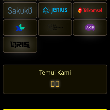
Temui Kami