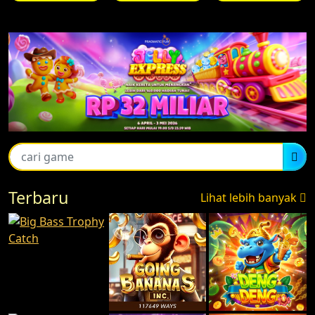
Terbaru
Lihat lebih banyak