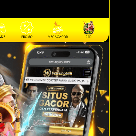
ADE
PROMO
MEGAGACOR
24D