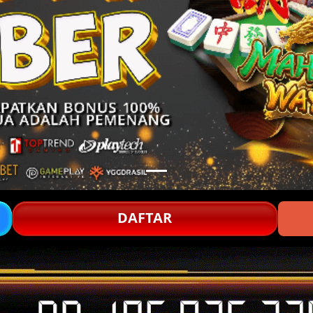
DAFTAR