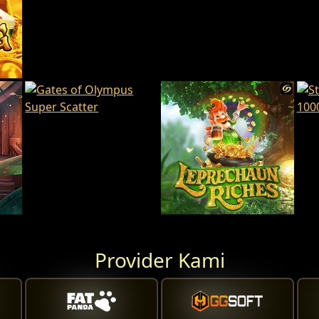
Provider Kami