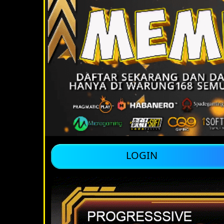
LOGIN