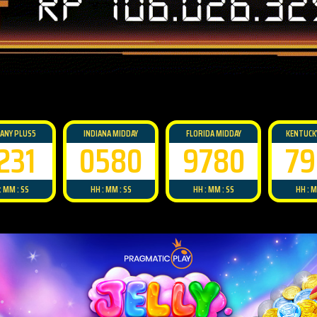
ANA MIDDAY
FLORIDA MIDDAY
KENTUCKY MIDDAY
VIRGIN
580
9780
7984
40
: MM : SS
HH : MM : SS
HH : MM : SS
HH : M