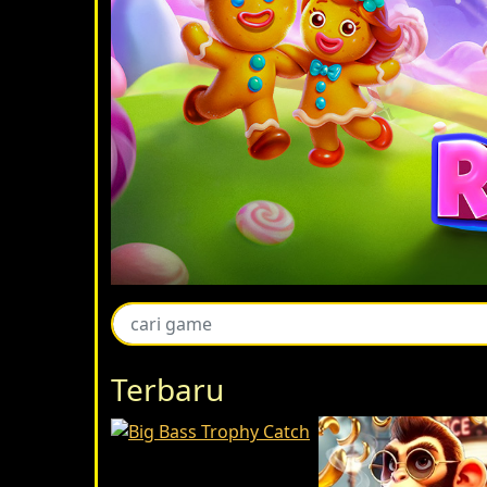
Terbaru