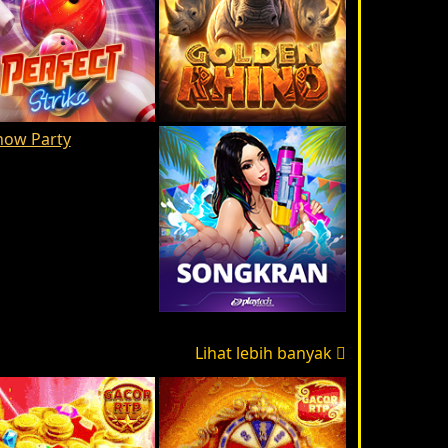
Lihat lebih banyak