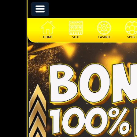
HOME
SLOT
CASINO
SPORT