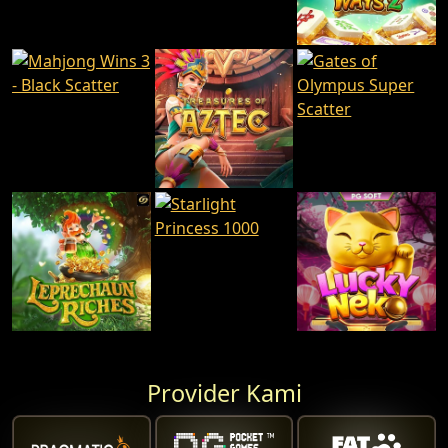
Provider Kami