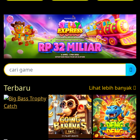
Terbaru
Lihat lebih banyak