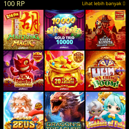
100 RP
Lihat lebih banyak