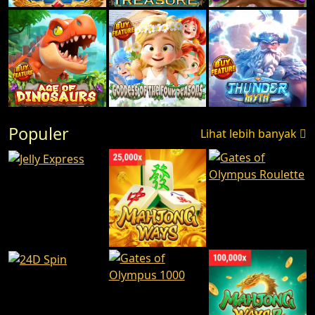
Populer
Lihat lebih banyak