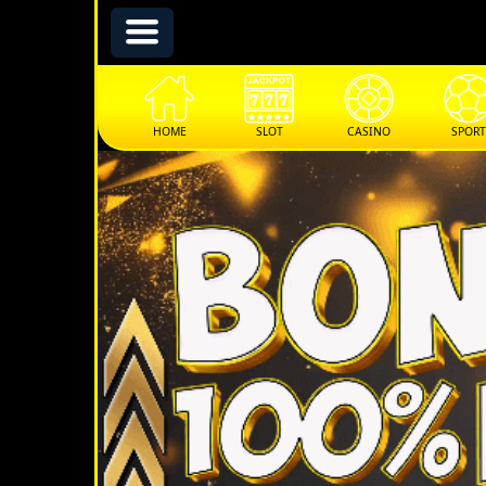
HOME
SLOT
CASINO
SPORT