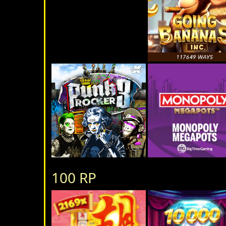
100 RP