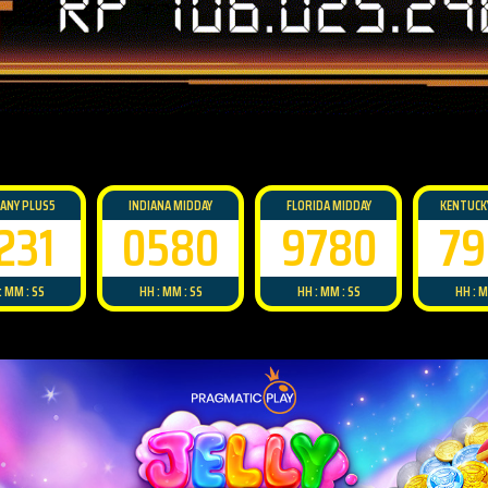
ANA MIDDAY
FLORIDA MIDDAY
KENTUCKY MIDDAY
VIRGIN
580
9780
7984
40
: MM : SS
HH : MM : SS
HH : MM : SS
HH : M