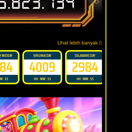
Lihat lebih banyak
IA DAY
DELAWARE DAY
WASHINGTON DAY
NEW YORK M
09
2984
8097
10
M : SS
HH : MM : SS
HH : MM : SS
HH : MM :