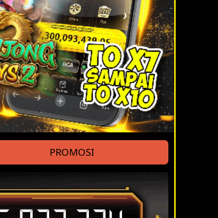
PROMOSI