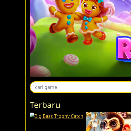
Terbaru