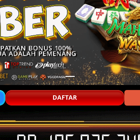
DAFTAR