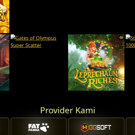
Provider Kami