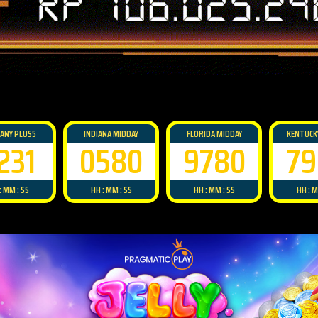
ANA MIDDAY
FLORIDA MIDDAY
KENTUCKY MIDDAY
VIRGIN
580
9780
7984
40
: MM : SS
HH : MM : SS
HH : MM : SS
HH : M