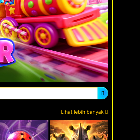
Lihat lebih banyak