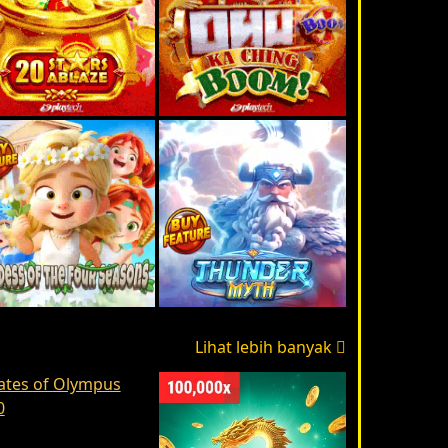
Lihat lebih banyak