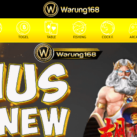
TOGEL
TABLE
FISHING
COCK F.
ARC