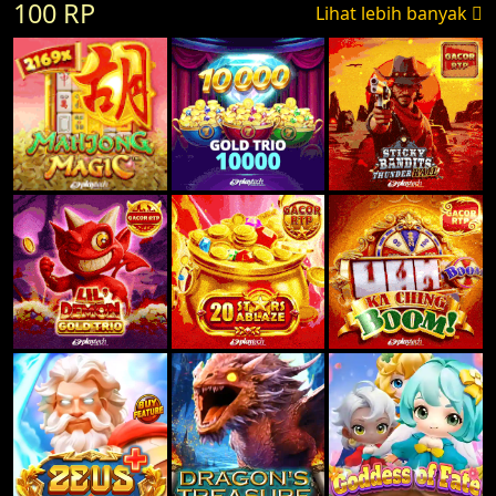
100 RP
Lihat lebih banyak