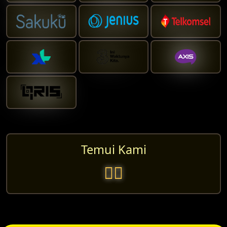
Temui Kami