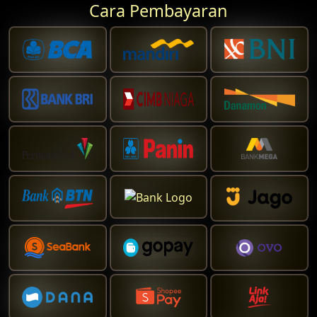
Cara Pembayaran