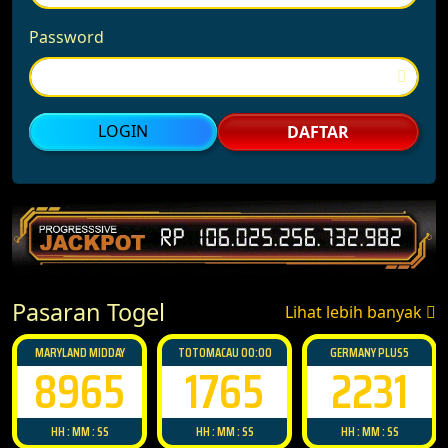
Password
LOGIN
DAFTAR
Pasaran Togel
Lihat lebih banyak
TOTOMACAU 00:00
GERMANY PLUS5
INDIANA MIDDAY
1765
2231
0580
HH : MM : SS
HH : MM : SS
HH : MM : SS