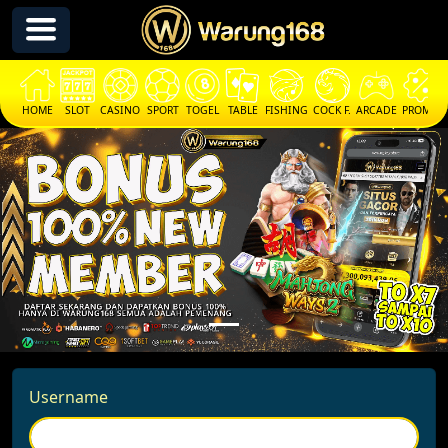
HOME
SLOT
CASINO
SPORT
TOGEL
TABLE
FISHING
COCK F.
ARCADE
PROMO
Username