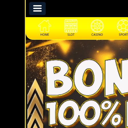
HOME
SLOT
CASINO
SPORT