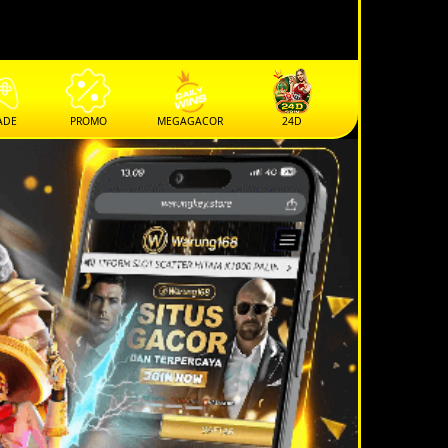
ADE
PROMO
MEGAGACOR
24D