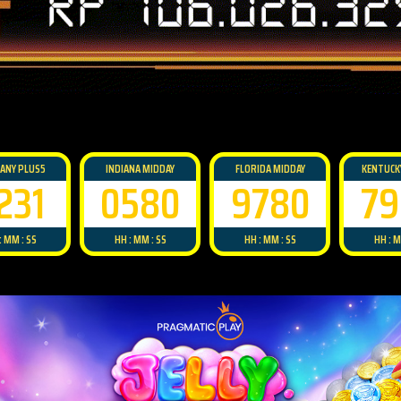
ANA MIDDAY
FLORIDA MIDDAY
KENTUCKY MIDDAY
VIRGIN
580
9780
7984
40
: MM : SS
HH : MM : SS
HH : MM : SS
HH : M