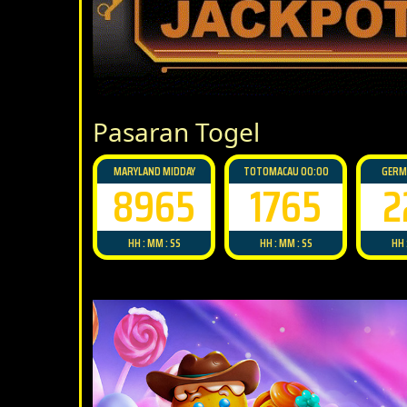
Pasaran Togel
YLAND MIDDAY
TOTOMACAU 00:00
GERMANY PLUS5
INDI
8965
1765
2231
0
HH : MM : SS
HH : MM : SS
HH : MM : SS
HH 