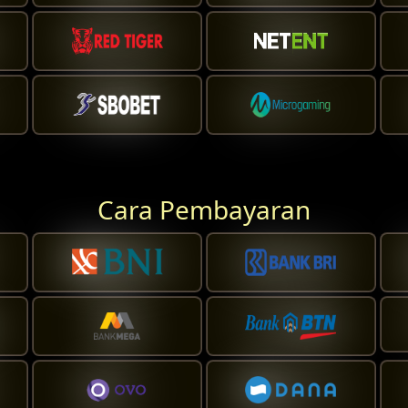
Cara Pembayaran