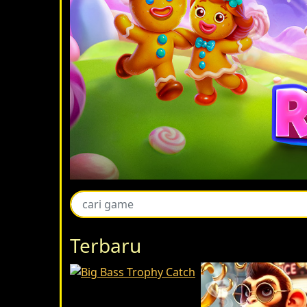
Terbaru