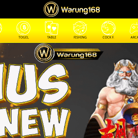
TOGEL
TABLE
FISHING
COCK F.
ARC