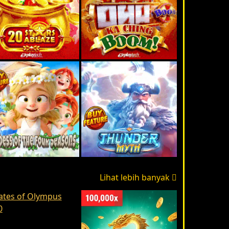
Lihat lebih banyak