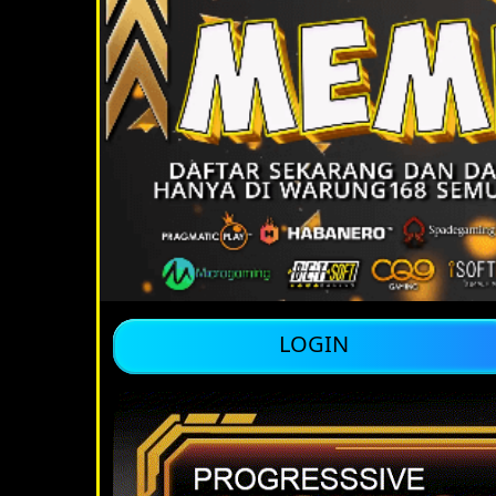
LOGIN