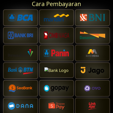
Cara Pembayaran