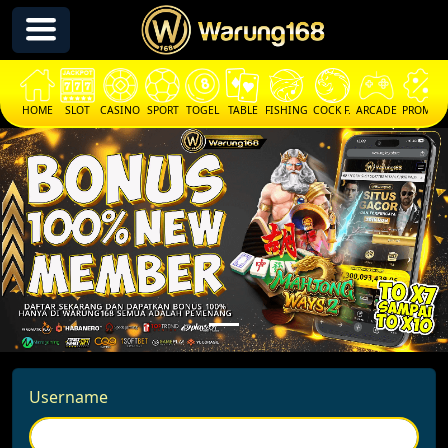
HOME
SLOT
CASINO
SPORT
TOGEL
TABLE
FISHING
COCK F.
ARCADE
PROMO
Username