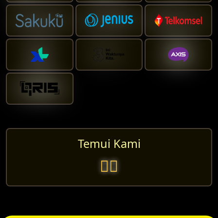
Temui Kami