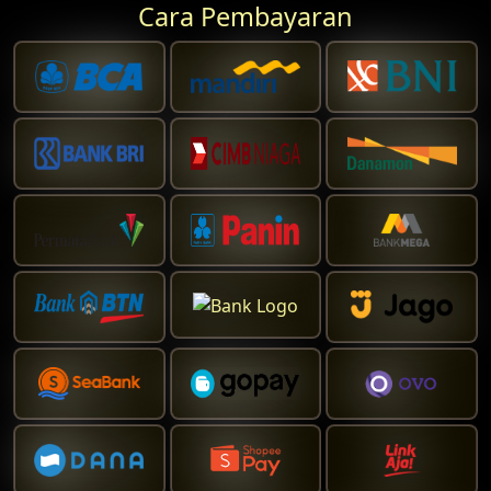
Cara Pembayaran