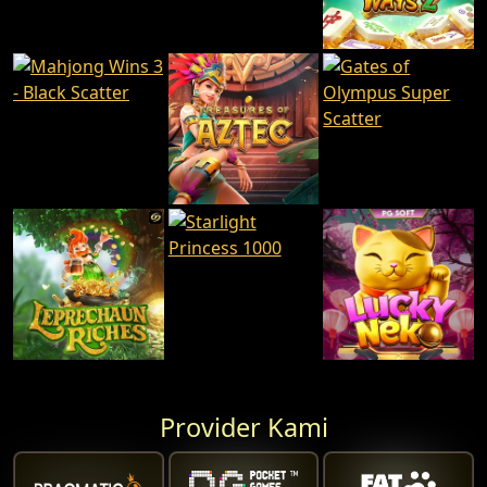
Provider Kami