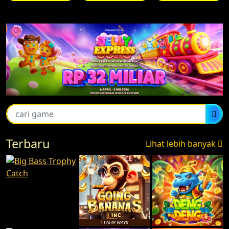
Terbaru
Lihat lebih banyak