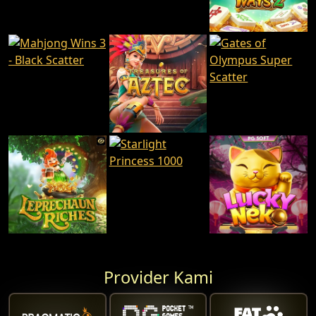
Provider Kami