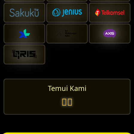
Temui Kami