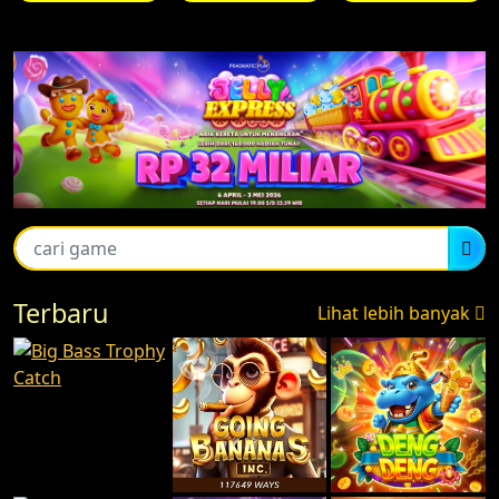
Terbaru
Lihat lebih banyak