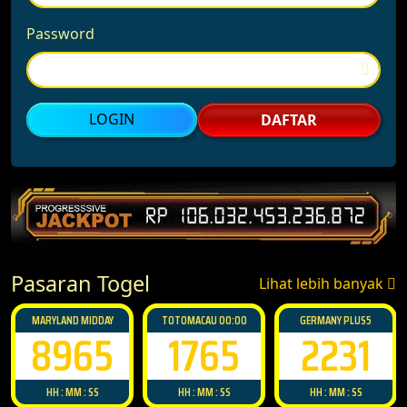
Password
LOGIN
DAFTAR
Pasaran Togel
Lihat lebih banyak
TOTOMACAU 00:00
GERMANY PLUS5
INDIANA MIDDAY
1765
2231
0580
HH : MM : SS
HH : MM : SS
HH : MM : SS